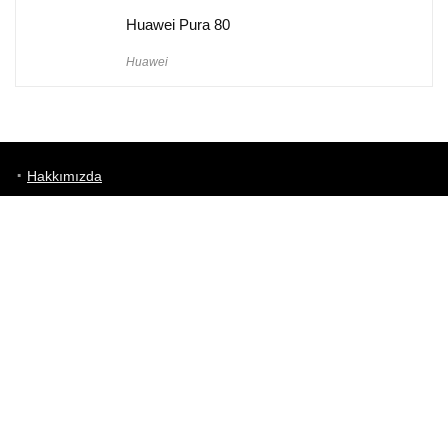
Huawei Pura 80
Huawei
Hakkımızda
Künye
Gizlilik Politikası
Kullanım Koşulları
iletişim
Telefon Karşılaştırma
Bizi takip edin!