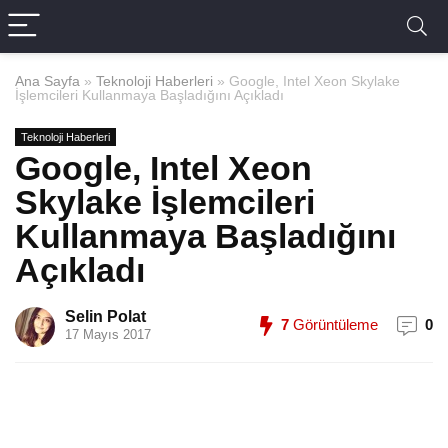
Ana Sayfa
»
Teknoloji Haberleri
»
Google, Intel Xeon Skylake
İşlemcileri Kullanmaya Başladığını Açıkladı
Teknoloji Haberleri
Google, Intel Xeon
Skylake İşlemcileri
Kullanmaya Başladığını
Açıkladı
Selin Polat
7
Görüntüleme
0
17 Mayıs 2017