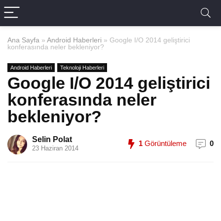
Ana Sayfa
»
Android Haberleri
»
Google I/O 2014 geliştirici
konferasında neler bekleniyor?
Android Haberleri
Teknoloji Haberleri
Google I/O 2014 geliştirici
konferasında neler
bekleniyor?
Selin Polat
1
Görüntüleme
0
23 Haziran 2014