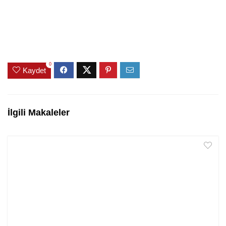
0
Kaydet
İlgili Makaleler