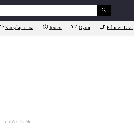
Karşılaştırma
İpucu
Oyun
Film ve Dizi
 Yeni Özellik Aldı