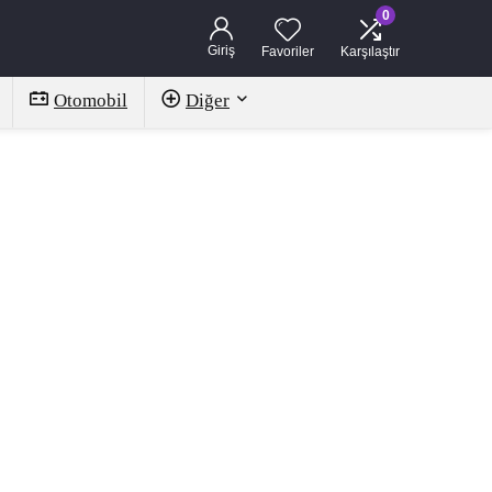
0
Giriş
Favoriler
Karşılaştır
Otomobil
Diğer