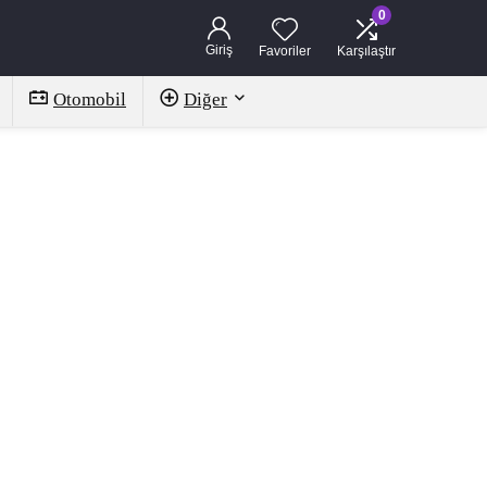
0
Giriş
Favoriler
Karşılaştır
Otomobil
Diğer