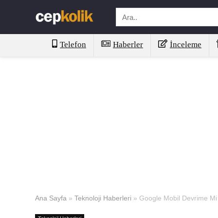
Telefon
Haberler
İnceleme
Ana Sayfa
»
Teknoloji Haberleri
»
Google Mobil Devrime Mi 