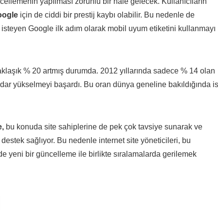
güncellemenin yapılması zorunlu bir hale gelecek. Kullanıcıların
oogle
için de ciddi bir prestij kaybı olabilir. Bu nedenle de
 isteyen Google ilk adım olarak mobil uyum etiketini kullanmayı
aklaşık % 20 artmış durumda. 2012 yıllarında sadece % 14 olan
adar yükselmeyi başardı. Bu oran dünya geneline bakıldığında i
,
bu konuda site sahiplerine de pek çok tavsiye sunarak ve
estek sağlıyor. Bu nedenle internet site yöneticileri, bu
de yeni bir güncelleme ile birlikte sıralamalarda gerilemek