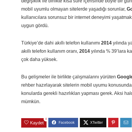
değişiklik ile birlikte kısa süre içerisinde böyle bir 
mobil uyumlu olmayan sitelerde yaşadığı sorunlar,
G
kullanıcılara sorunsuz bir internet deneyimi yaşatmak
uygun gördü.
Türkiye’de dahi akıllı telefon kullanımı
2014
yılında y
akıllı telefon kullanım oranı,
2014
yılında % 39’lara k
çok daha yüksek.
Bu gelişmeler ile birlikte çalışmalarını yürüten
Google
rehber hazırlayarak sitelerin mobil uyumu konusunda d
konularda gerekli hazırlıkları yapması gerek. Aksi hal
mümkün.
0
Kaydet