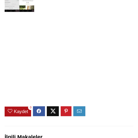
0
Kaydet
İlgili Makaleler