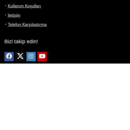
Kullanım Koşulları
iletişim
Telefon Karşılaştırma
Bizi takip edin!
Yoğun çabalarımıza rağmen Telefon Teknik Özellikleri sayfamızdaki
bilgilerin %100 doğru olduğunu garanti edemeyiz.
Belirli bir teknik özellik sizin için hayati önem taşıyorsa, her zaman
telefon satıcısına danışmanızı öneririz; bunun için en iyi yol doğrudan
web sitesini ziyaret etmektir.
Mevcut telefona ait herhangi bir bilginin yanlış veya eksik olduğunu