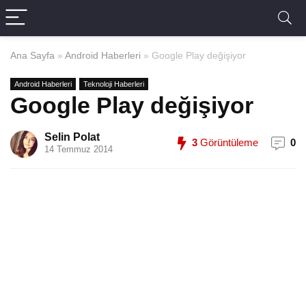
Ana Sayfa
»
Android Haberleri
»
Google Play değişiyor
Android Haberleri
Teknoloji Haberleri
Google Play değişiyor
Selin Polat
3
Görüntüleme
0
14 Temmuz 2014