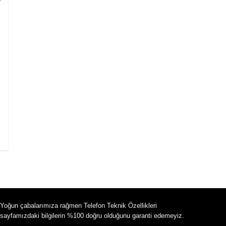
Yoğun çabalarımıza rağmen Telefon Teknik Özellikleri
sayfamızdaki bilgilerin %100 doğru olduğunu garanti edemeyiz.