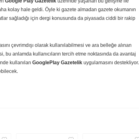
nen
Google Play Gazetelik
üzerinde yaşanan bu gelişme ile
daha kolay hale geldi. Öyle ki gazete almadan gazete okumanın
ar sağladığı için dergi konusunda da piyasada ciddi bir rakip
ını çevrimdışı olarak kullanılabilmesi ve ara belleğe alınan
si, bu anlamda kullanıcıların tercih etme noktasında da avantaj
inde kullanılan
GooglePlay Gazetelik
uygulamasını destekliyor.
ebilecek.