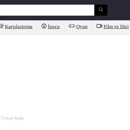
Karşılaştırma
İpucu
Oyun
Film ve Dizi
 Türkçe Atağı