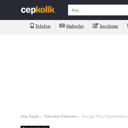
Telefon
Haberler
İnceleme
Ana Sayfa
»
Teknoloji Haberleri
»
Google Play Gazetelikten