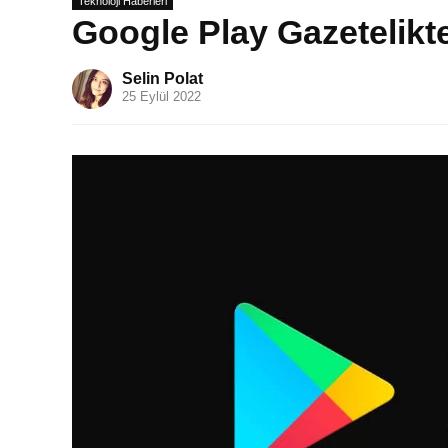
Teknoloji Haberleri
Google Play Gazetelikt
Selin Polat
25 Eylül 2022