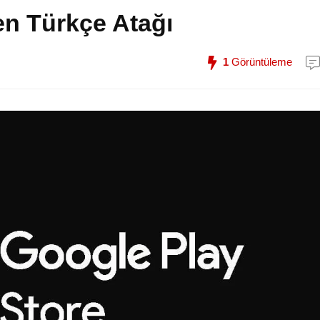
en Türkçe Atağı
1
Görüntüleme