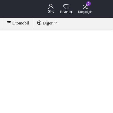
0
Giriş
Favoriler
Karşılaştır
Otomobil
Diğer