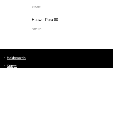
Xiaomi
Huawei Pura 80
Huawei
Hakkımızda
Künye
Gizlilik Politikası
Kullanım Koşulları
iletişim
Telefon Karşılaştırma
Bizi takip edin!