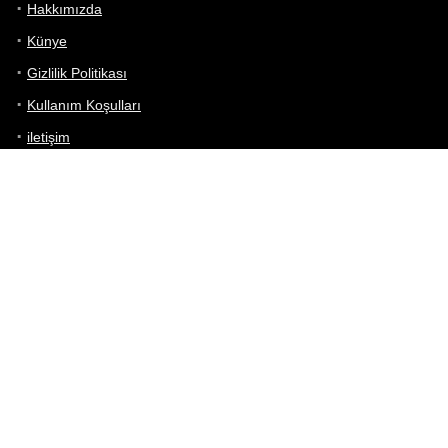
Hakkımızda
Künye
Gizlilik Politikası
Kullanım Koşulları
iletişim
Telefon Karşılaştırma
Bizi takip edin!
Yoğun çabalarımıza rağmen Telefon Teknik Özellikleri sayfamızdaki
bilgilerin %100 doğru olduğunu garanti edemeyiz.
Belirli bir teknik özellik sizin için hayati önem taşıyorsa, her zaman