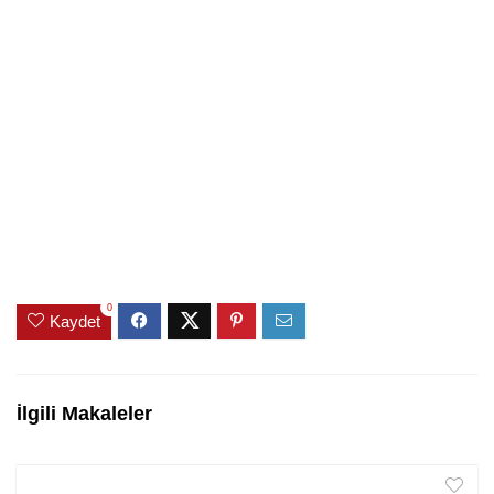
0
Kaydet
İlgili Makaleler