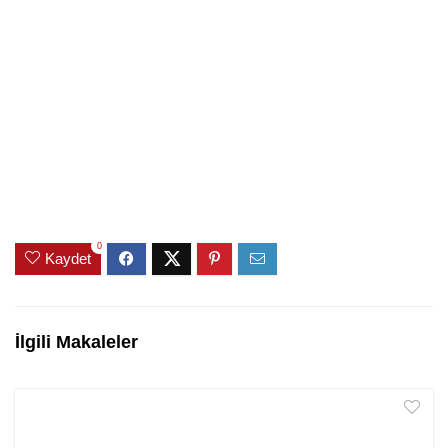
0
Kaydet
İlgili Makaleler