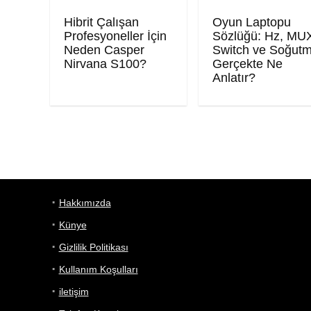
Hibrit Çalışan
Oyun Laptopu
Profesyoneller İçin
Sözlüğü: Hz, MU
Neden Casper
Switch ve Soğut
Nirvana S100?
Gerçekte Ne
Anlatır?
Hakkımızda
Künye
Gizlilik Politikası
Kullanım Koşulları
iletişim