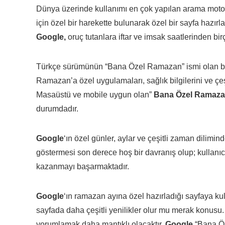
Dünya üzerinde kullanımı en çok yapılan arama mot
için özel bir harekette bulunarak özel bir sayfa hazır
Google,
oruç tutanlara iftar ve imsak saatlerinden bi
Türkçe sürümünün “Bana Özel Ramazan” ismi olan bu ay
Ramazan’a özel uygulamaları, sağlık bilgilerini ve çeşi
Masaüstü ve mobile uygun olan”
Bana Özel Ramaz
durumdadır.
Google
‘ın özel günler, aylar ve çeşitli zaman dilimi
göstermesi son derece hoş bir davranış olup; kullanıcı
kazanmayı başarmaktadır.
Google
‘ın ramazan ayına özel hazırladığı sayfaya kul
sayfada daha çeşitli yenilikler olur mu merak konusu. 
yorumlamak daha mantıklı olacaktır.
Google
“Bana Öz