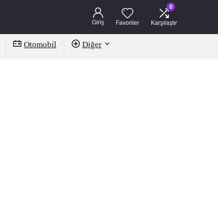
0
Giriş
Favoriler
Karşılaştır
Otomobil
Diğer