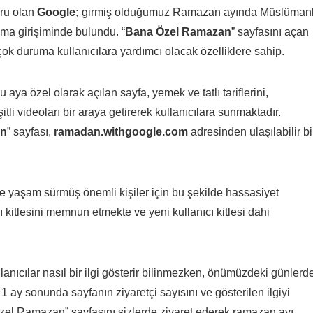
oru olan
Google;
girmiş olduğumuz Ramazan ayında Müslümanl
lama girişiminde bulundu. “
Bana Özel Ramazan
” sayfasını açan
rçok duruma kullanıcılara yardımcı olacak özelliklere sahip.
a özel olarak açılan sayfa, yemek ve tatlı tariflerini,
tli videoları bir araya getirerek kullanıcılara sunmaktadır.
an
” sayfası,
ramadan.withgoogle.com
adresinden ulaşılabilir bi
nde yaşam sürmüş önemli kişiler için bu şekilde hassasiyet
 kitlesini memnun etmekte ve yeni kullanıcı kitlesi dahi
lanıcılar nasıl bir ilgi gösterir bilinmezken, önümüzdeki günlerd
1 ay sonunda sayfanın ziyaretçi sayısını ve gösterilen ilgiyi
el Ramazan” sayfasını sizlerde ziyaret ederek ramazan ayı