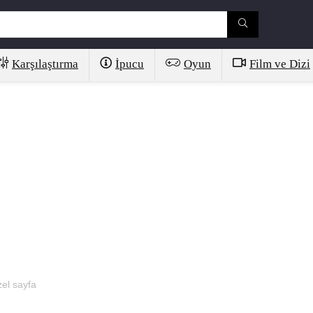
Karşılaştırma
İpucu
Oyun
Film ve Dizi
el sayfa