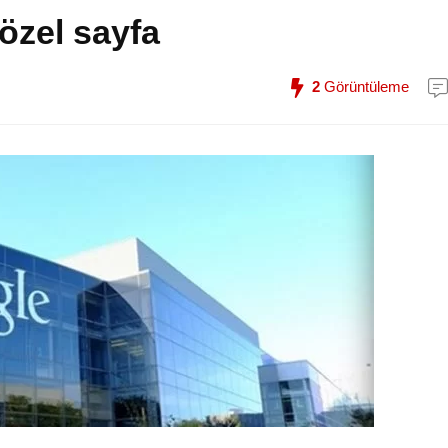
zel sayfa
2
Görüntüleme