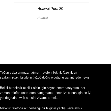
Huawei Pura 80
Huawei
Yoğun çabalarımıza rağmen Telefon Teknik Özellikleri
sayfamızdaki bilgilerin %100 doğru olduğunu garanti edemeyiz.
Belirli bir teknik özellik sizin için hayati önem taşıyorsa, her
zaman telefon satıcısına danışmanızı öneririz; bunun için en iyi
yol doğrudan web sitesini ziyaret etmektir.
Mevcut telefona ait herhangi bir bilginin yanlış veya eksik