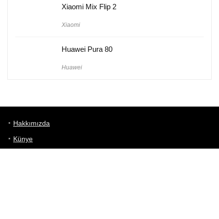
Xiaomi Mix Flip 2
Xiaomi
Huawei Pura 80
Huawei
Hakkımızda
Künye
Gizlilik Politikası
Kullanım Koşulları
iletişim
Telefon Karşılaştırma