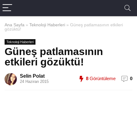
Ana Sayfa
»
Teknoloji Haberleri
»
Güneş patlamasının etkileri
gözüktü!
Teknoloji Haberleri
Güneş patlamasının
etkileri gözüktü!
Selin Polat
8
Görüntüleme
0
24 Haziran 2015