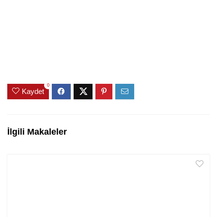
0
Kaydet
İlgili Makaleler