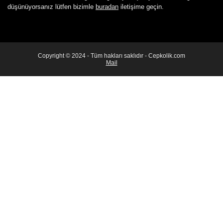
düşünüyorsanız lütfen bizimle
buradan
iletişime geçin.
Copyright © 2024 - Tüm hakları saklıdır - Cepkolik.com
Mail