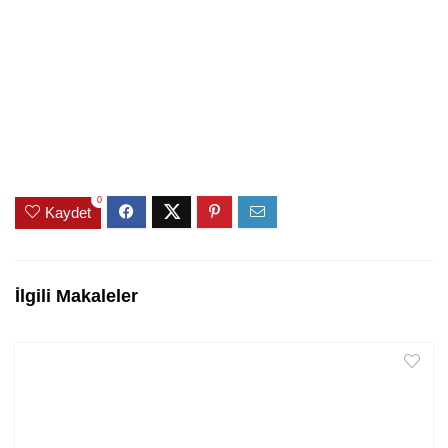
0
Kaydet
İlgili Makaleler