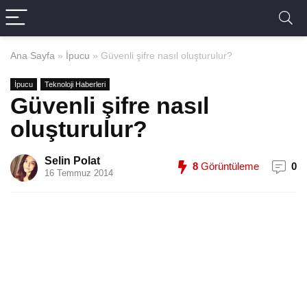
Ana Sayfa
»
İpucu
»
Güvenli şifre nasıl oluşturulur?
İpucu
Teknoloji Haberleri
Güvenli şifre nasıl
oluşturulur?
Selin Polat
8
Görüntüleme
0
16 Temmuz 2014