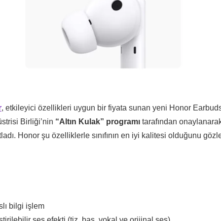
r
, etkileyici özellikleri uygun bir fiyata sunan yeni Honor Earbud
trisi Birliği’nin
“Altın Kulak” programı
tarafından onaylanara
tladı. Honor şu özelliklerle sınıfının en iyi kalitesi olduğunu gözl
lı bilgi işlem
rilebilir ses efekti (tiz, bas, vokal ve orijinal ses)