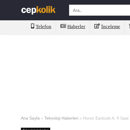
Telefon
Haberler
İnceleme
Ana Sayfa
»
Teknoloji Haberleri
»
Honor Earbuds A, 9 Saat P