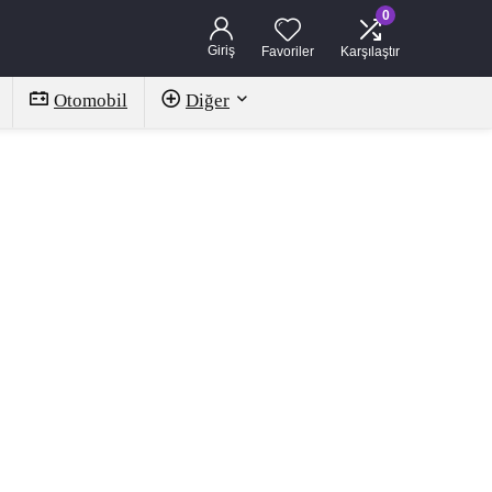
0
Giriş
Favoriler
Karşılaştır
Otomobil
Diğer