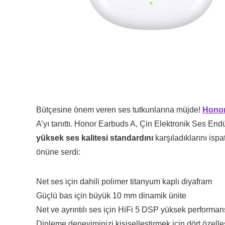
Bütçesine önem veren ses tutkunlarına müjde!
Hono
A’yı tanıttı. Honor Earbuds A, Çin Elektronik Ses Endüs
yüksek ses kalitesi standardını
karşıladıklarını ispa
önüne serdi:
Net ses için dahili polimer titanyum kaplı diyafram
Güçlü bas için büyük 10 mm dinamik ünite
Net ve ayrıntılı ses için HiFi 5 DSP yüksek performans
Dinleme deneyiminizi kişiselleştirmek için dört özelleşti