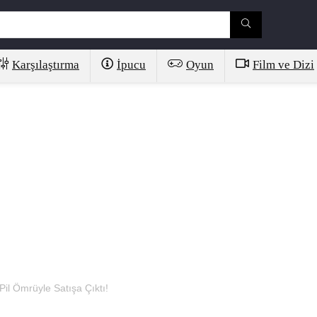
Karşılaştırma
İpucu
Oyun
Film ve Dizi
il Ömrüyle Satışa Çıktı!