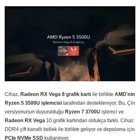
Cihaz,
Radeon RX Vega 8 grafik kartı
ile birlikte
AMD’nin
Ryzen 5 3500U işlemcisi
tarafından destekleniyor. Bu, Çin
versiyonunun duyurulduğu
Ryzen 7 3700U
işlemci ve
Radeon RX Vega
10 grafik kartından oldukça farklı. Cihaz
DDR4 çift kanallı bellek ile birlikte geliyor ve depolama için
PCIe NVMe SSD
kullanılıyor.