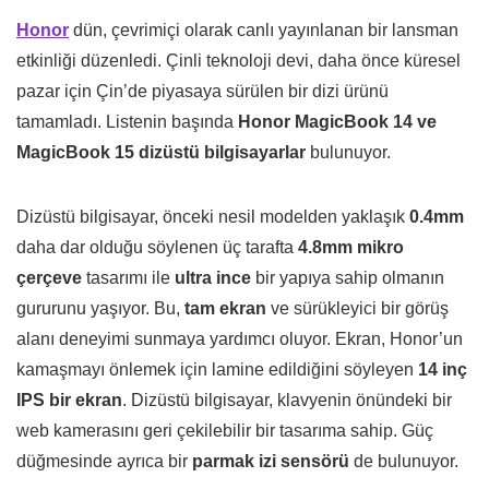
Honor
dün, çevrimiçi olarak canlı yayınlanan bir lansman
etkinliği düzenledi. Çinli teknoloji devi, daha önce küresel
pazar için Çin’de piyasaya sürülen bir dizi ürünü
tamamladı. Listenin başında
Honor MagicBook 14 ve
MagicBook 15 dizüstü bilgisayarlar
bulunuyor.
Dizüstü bilgisayar, önceki nesil modelden yaklaşık
0.4mm
daha dar olduğu söylenen üç tarafta
4.8mm mikro
çerçeve
tasarımı ile
ultra ince
bir yapıya sahip olmanın
gururunu yaşıyor. Bu,
tam ekran
ve sürükleyici bir görüş
alanı deneyimi sunmaya yardımcı oluyor. Ekran, Honor’un
kamaşmayı önlemek için lamine edildiğini söyleyen
14 inç
IPS bir ekran
. Dizüstü bilgisayar, klavyenin önündeki bir
web kamerasını geri çekilebilir bir tasarıma sahip. Güç
düğmesinde ayrıca bir
parmak izi sensörü
de bulunuyor.