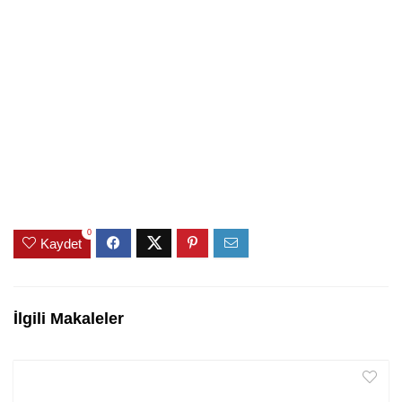
0
Kaydet
İlgili Makaleler