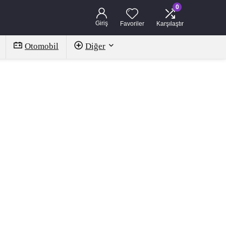
0
Giriş
Favoriler
Karşılaştır
Otomobil
Diğer