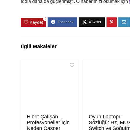
iddia daha da güçlenmişti. O haberimizi okumak için
0
Kaydet
İlgili Makaleler
Hibrit Çalışan
Oyun Laptopu
Profesyoneller İçin
Sözlüğü: Hz, MU
Neden Casper
Switch ve Soğut