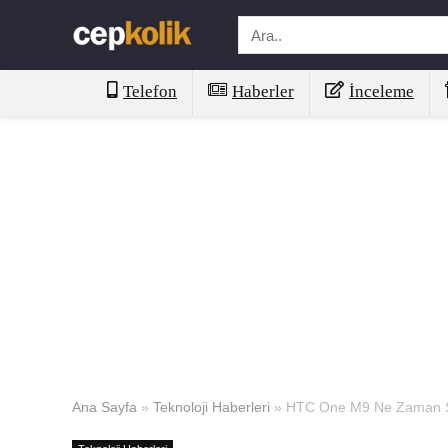
Telefon
Haberler
İnceleme
Ana Sayfa
»
Teknoloji Haberleri
»
HTC One M9 Ne Zaman S