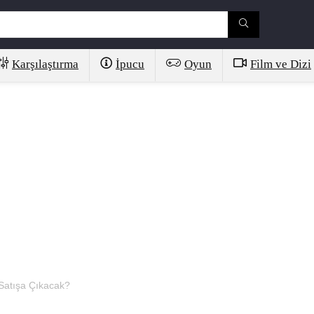
Karşılaştırma
İpucu
Oyun
Film ve Dizi
atışa Çıkacak?