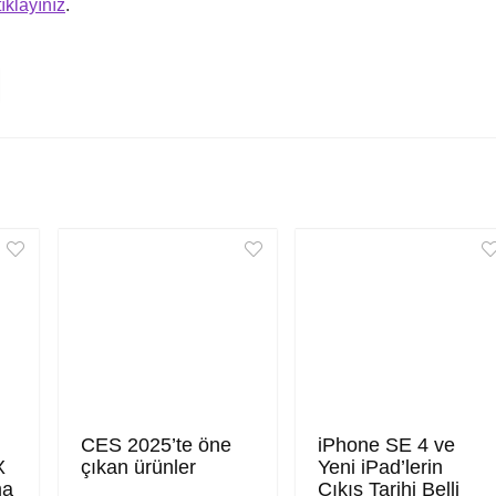
tıklayınız
.
CES 2025’te öne
iPhone SE 4 ve
X
çıkan ürünler
Yeni iPad’lerin
ma
Çıkış Tarihi Belli