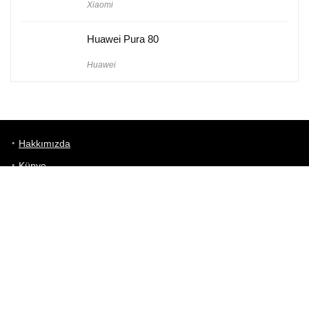
Xiaomi
Huawei Pura 80
Huawei
Hakkımızda
Künye
Gizlilik Politikası
Kullanım Koşulları
iletişim
Telefon Karşılaştırma
Bizi takip edin!