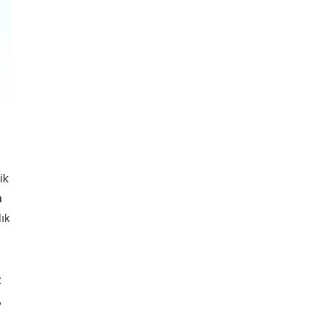
ik
n
ık
z
,