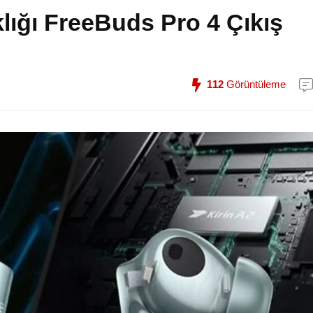
ığı FreeBuds Pro 4 Çıkış
112
Görüntüleme