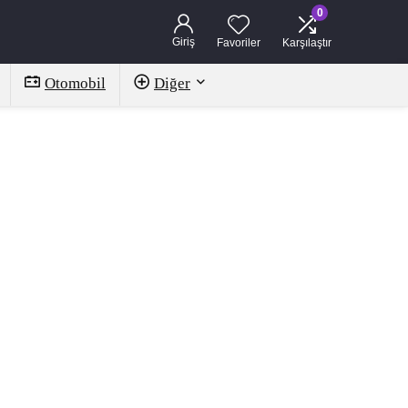
0
Giriş
Favoriler
Karşılaştır
Otomobil
Diğer