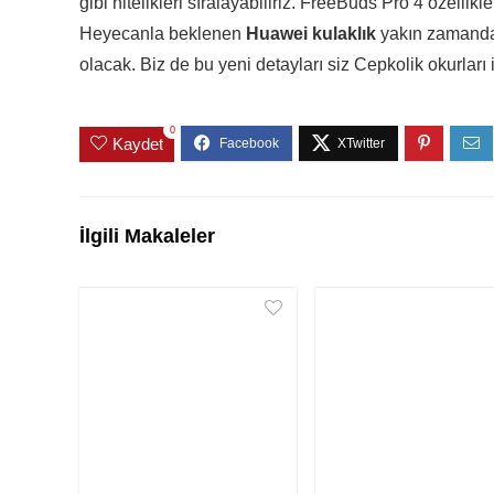
gibi nitelikleri sıralayabiliriz. FreeBuds Pro 4 özellik
Heyecanla beklenen
Huawei kulaklık
yakın zamanda l
olacak. Biz de bu yeni detayları siz Cepkolik okurları 
0
Kaydet
İlgili Makaleler