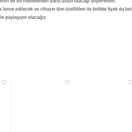
lerinin de bu niteliklerden daha üstün olacağı söylenebilir.
anse edilecek ve cihazın tüm özellikleri ile birlikte fiyatı da bel
ile paylaşıyor olacağız.