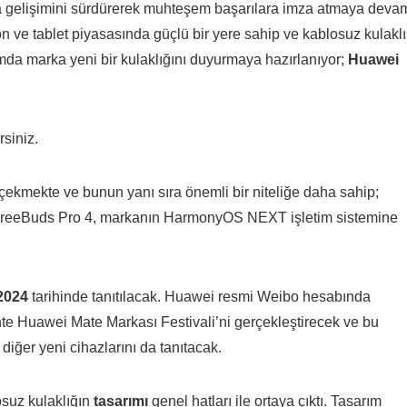
a gelişimini sürdürerek muhteşem başarılara imza atmaya deva
efon ve tablet piyasasında güçlü bir yere sahip ve kablosuz kulakl
da marka yeni bir kulaklığını duyurmaya hazırlanıyor;
Huawei
rsiniz.
 çekmekte ve bunun yanı sıra önemli bir niteliğe daha sahip;
FreeBuds Pro 4, markanın HarmonyOS NEXT işletim sistemine
2024
tarihinde tanıtılacak. Huawei resmi Weibo hesabında
ihte Huawei Mate Markası Festivali’ni gerçekleştirecek ve bu
 diğer yeni cihazlarını da tanıtacak.
suz kulaklığın
tasarımı
genel hatları ile ortaya çıktı. Tasarım