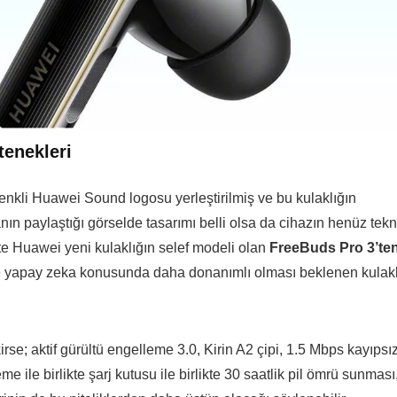
tenekleri
renkli Huawei Sound logosu yerleştirilmiş ve bu kulaklığın
nın paylaştığı görselde tasarımı belli olsa da cihazın henüz tekn
ikte Huawei yeni kulaklığın selef modeli olan
FreeBuds Pro 3’te
le yapay zeka konusunda daha donanımlı olması beklenen kulakl
se; aktif gürültü engelleme 3.0, Kirin A2 çipi, 1.5 Mbps kayıpsı
me ile birlikte şarj kutusu ile birlikte 30 saatlik pil ömrü sunması