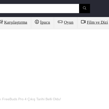
Karşılaştırma
İpucu
Oyun
Film ve Dizi
 FreeBuds Pro 4 Çıkış Tarihi Belli Oldu!