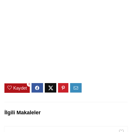
0
Kaydet
İlgili Makaleler