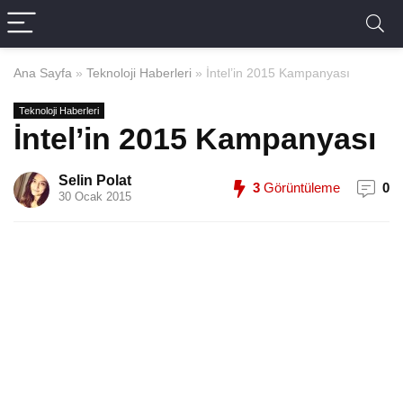
Ana Sayfa
»
Teknoloji Haberleri
»
İntel’in 2015 Kampanyası
Teknoloji Haberleri
İntel’in 2015 Kampanyası
Selin Polat
3
Görüntüleme
0
30 Ocak 2015