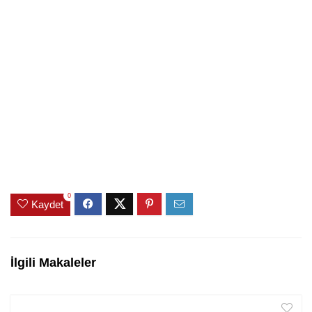
0
Kaydet
İlgili Makaleler