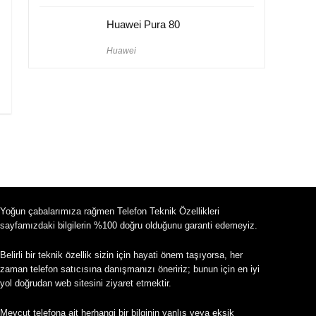
Huawei Pura 80
Huawei
Yoğun çabalarımıza rağmen Telefon Teknik Özellikleri
sayfamızdaki bilgilerin %100 doğru olduğunu garanti edemeyiz.
Belirli bir teknik özellik sizin için hayati önem taşıyorsa, her
zaman telefon satıcısına danışmanızı öneririz; bunun için en iyi
yol doğrudan web sitesini ziyaret etmektir.
Mevcut telefona ait herhangi bir bilginin yanlış veya eksik