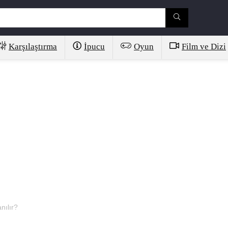
Karşılaştırma
İpucu
Oyun
Film ve Dizi
anılır?