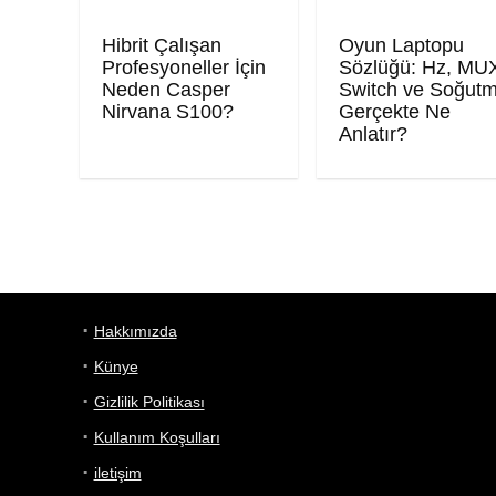
Hibrit Çalışan
Oyun Laptopu
Profesyoneller İçin
Sözlüğü: Hz, MU
Neden Casper
Switch ve Soğut
Nirvana S100?
Gerçekte Ne
Anlatır?
Hakkımızda
Künye
Gizlilik Politikası
Kullanım Koşulları
iletişim