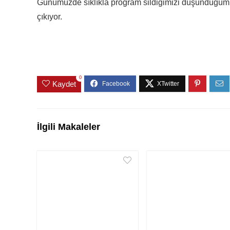
Günümüzde sıklıkla program sildiğimizi düşündüğümü
çıkıyor.
0
Kaydet
İlgili Makaleler