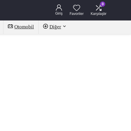
0
Giriş
Favoriler
Karşılaştır
Otomobil
Diğer