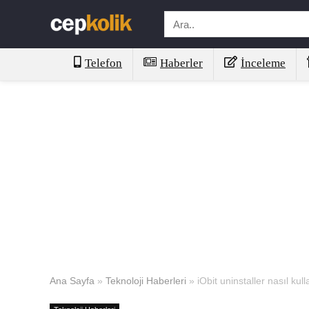
Telefon
Haberler
İnceleme
Ana Sayfa
»
Teknoloji Haberleri
»
iObit uninstaller nasıl kull