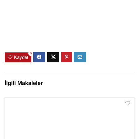
0
Kaydet
İlgili Makaleler