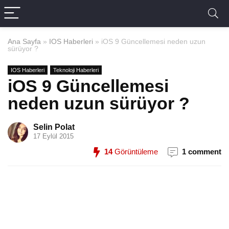
Ana Sayfa
»
IOS Haberleri
»
iOS 9 Güncellemesi neden uzun
sürüyor ?
IOS Haberleri
Teknoloji Haberleri
iOS 9 Güncellemesi
neden uzun sürüyor ?
Selin Polat
17 Eylül 2015
14
Görüntüleme
1 comment