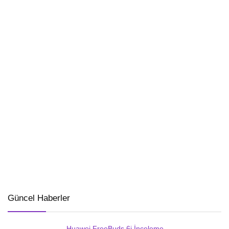
Güncel Haberler
Huawei FreeBuds 6i İnceleme