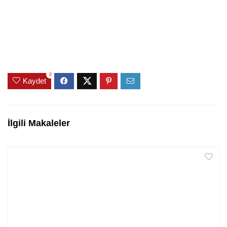
0
Kaydet
İlgili Makaleler