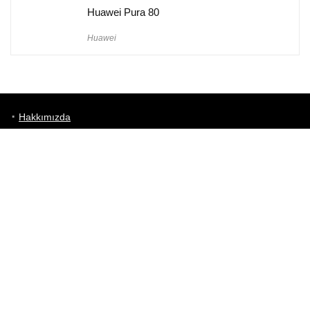
Huawei Pura 80
Huawei
Hakkımızda
Künye
Gizlilik Politikası
Kullanım Koşulları
iletişim
Telefon Karşılaştırma
Bizi takip edin!