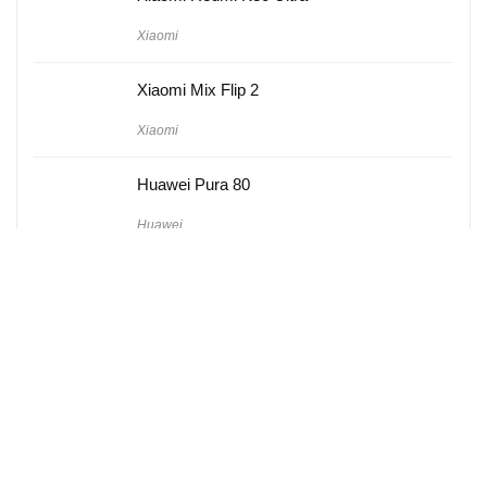
Xiaomi
Xiaomi Mix Flip 2
Xiaomi
Huawei Pura 80
Huawei
Hakkımızda
Künye
Gizlilik Politikası
Kullanım Koşulları