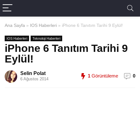
Ana Sayfa
»
IOS Haberleri
»
iPhone 6 Tanıtım Tarihi 9 Eylül!
IOS Haberleri
Teknoloji Haberleri
iPhone 6 Tanıtım Tarihi 9
Eylül!
Selin Polat
1
Görüntüleme
0
6 Ağustos 2014