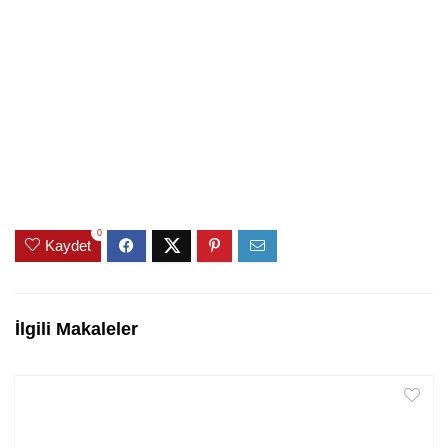
0
Kaydet
İlgili Makaleler