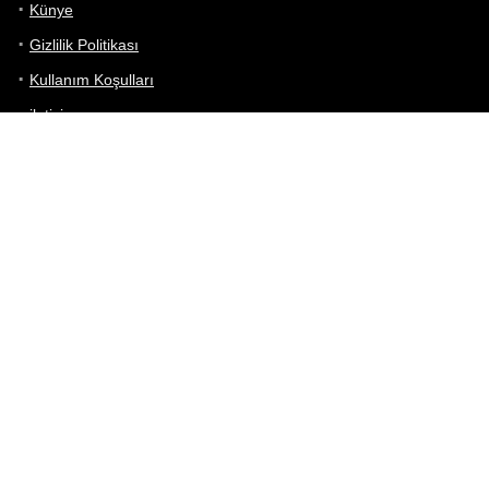
Künye
Gizlilik Politikası
Kullanım Koşulları
iletişim
Telefon Karşılaştırma
Bizi takip edin!
Yoğun çabalarımıza rağmen Telefon Teknik Özellikleri sayfamızdaki
bilgilerin %100 doğru olduğunu garanti edemeyiz.
Belirli bir teknik özellik sizin için hayati önem taşıyorsa, her zaman
telefon satıcısına danışmanızı öneririz; bunun için en iyi yol doğrudan
web sitesini ziyaret etmektir.