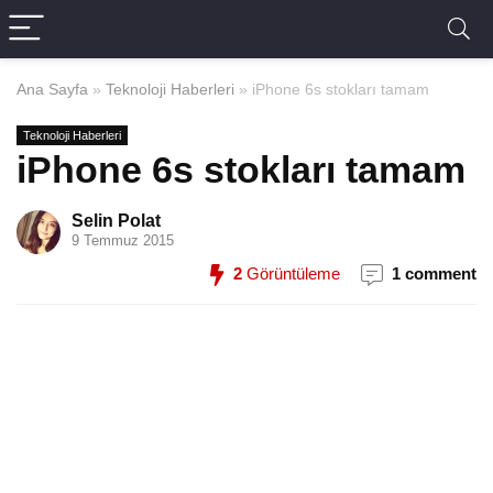
Ana Sayfa
»
Teknoloji Haberleri
»
iPhone 6s stokları tamam
Teknoloji Haberleri
iPhone 6s stokları tamam
Selin Polat
9 Temmuz 2015
2
Görüntüleme
1 comment