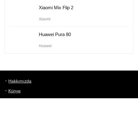
Xiaomi Mix Flip 2
Xiaomi
Huawei Pura 80
Huawei
Hakkımızda
Künye
Gizlilik Politikası
Kullanım Koşulları
iletişim
Telefon Karşılaştırma