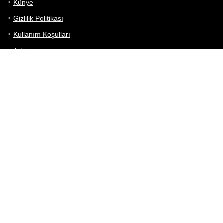
Künye
Gizlilik Politikası
Kullanım Koşulları
iletişim
Telefon Karşılaştırma
Bizi takip edin!
Yoğun çabalarımıza rağmen Telefon Teknik Özellikleri sayfamızdaki
bilgilerin %100 doğru olduğunu garanti edemeyiz.
Belirli bir teknik özellik sizin için hayati önem taşıyorsa, her zaman
telefon satıcısına danışmanızı öneririz; bunun için en iyi yol doğrudan
web sitesini ziyaret etmektir.