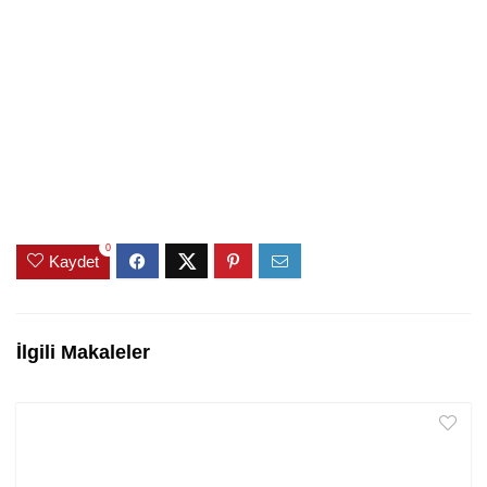
0
Kaydet
İlgili Makaleler