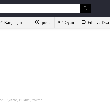
Karşılaştırma
İpucu
Oyun
Film ve Dizi
esti – Çizme, Bükme, Yakma