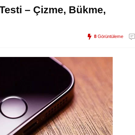
 Testi – Çizme, Bükme,
8
Görüntüleme