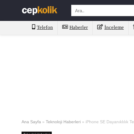
Telefon
Haberler
İnceleme
Ana Sayfa
»
Teknoloji Haberleri
»
iPhone SE Dayanıklılık T