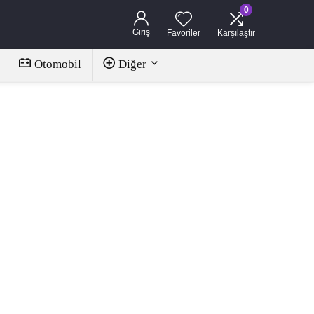
0
Giriş
Favoriler
Karşılaştır
Otomobil
Diğer