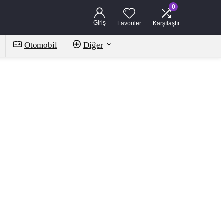
0
Giriş
Favoriler
Karşılaştır
Otomobil
Diğer