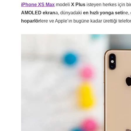
iPhone XS Max
modeli
X Plus
isteyen herkes için b
AMOLED ekran
a, dünyadaki
en hızlı yonga seti
ne,
hoparlör
lere ve Apple’ın bugüne kadar ürettiği telef