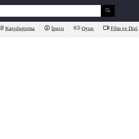
Karşılaştırma
İpucu
Oyun
Film ve Dizi