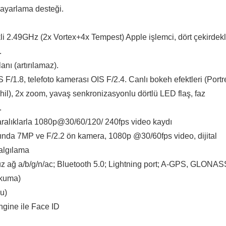
 ayarlama desteği.
i 2.49GHz (2x Vortex+4x Tempest) Apple işlemci, dört çekirdekl
.
ı (artırılamaz).
 F/1.8, telefoto kamerası OIS F/2.4. Canlı bokeh efektleri (Portr
ahil), 2x zoom, yavaş senkronizasyonlu dörtlü LED flaş, faz
.
ralıklarla 1080p@30/60/120/ 240fps video kaydı
da 7MP ve F/2.2 ön kamera, 1080p @30/60fps video, dijital
 algılama
z ağ a/b/g/n/ac; Bluetooth 5.0; Lightning port; A-GPS, GLONAS
okuma)
u)
ngine ile Face ID