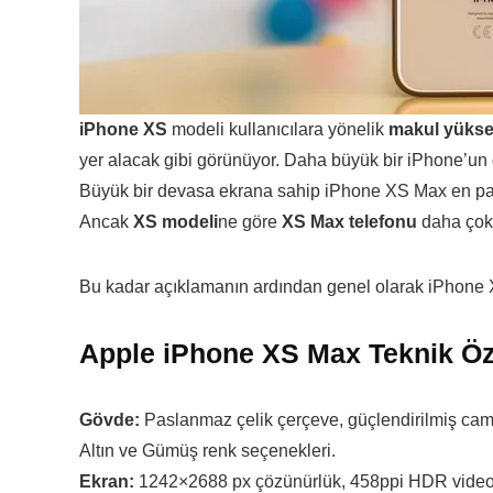
iPhone XS
modeli kullanıcılara yönelik
makul yükse
yer alacak gibi görünüyor. Daha büyük bir iPhone’un
Büyük bir devasa ekrana sahip iPhone XS Max en pahalı
Ancak
XS modeli
ne göre
XS Max telefonu
daha çok
Bu kadar açıklamanın ardından genel olarak iPhone XS
Apple iPhone XS Max Teknik Öze
Gövde:
Paslanmaz çelik çerçeve, güçlendirilmiş cam 
Altın ve Gümüş renk seçenekleri.
Ekran:
1242×2688 px çözünürlük, 458ppi HDR video de