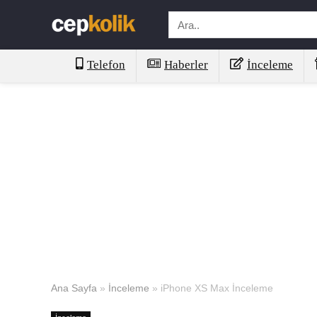
Telefon
Haberler
İnceleme
Ana Sayfa
»
İnceleme
»
iPhone XS Max İnceleme