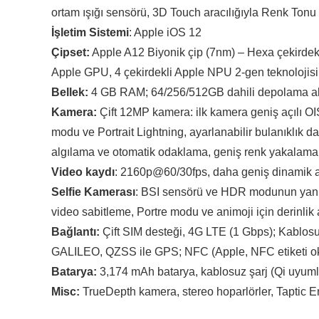
ortam ışığı sensörü, 3D Touch aracılığıyla Renk Tonu
İşletim Sistemi
: Apple iOS 12
Çipset:
Apple A12 Biyonik çip (7nm) – Hexa çekirdekl
Apple GPU, 4 çekirdekli Apple NPU 2-gen teknolojisi
Bellek:
4 GB RAM; 64/256/512GB dahili depolama alan
Kamera:
Çift 12MP kamera: ilk kamera geniş açılı OIS
modu ve Portrait Lightning, ayarlanabilir bulanıklık d
algılama ve otomatik odaklama, geniş renk yakalama
Video kaydı
: 2160p@60/30fps, daha geniş dinamik a
Selfie Kamerası
: BSI sensörü ve HDR modunun yanın
video sabitleme, Portre modu ve animoji için derinlik
Bağlantı:
Çift SIM desteği, 4G LTE (1 Gbps); Kablosu
GALILEO, QZSS ile GPS; NFC (Apple, NFC etiketi 
Batarya:
3,174 mAh batarya, kablosuz şarj (Qi uyuml
Misc:
TrueDepth kamera, stereo hoparlörler, Taptic E