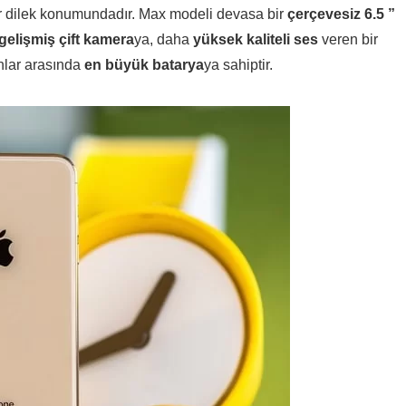
ir dilek konumundadır. Max modeli devasa bir
çerçevesiz 6.5 ”
gelişmiş çift kamera
ya, daha
yüksek kaliteli ses
veren bir
onlar arasında
en büyük batarya
ya sahiptir.