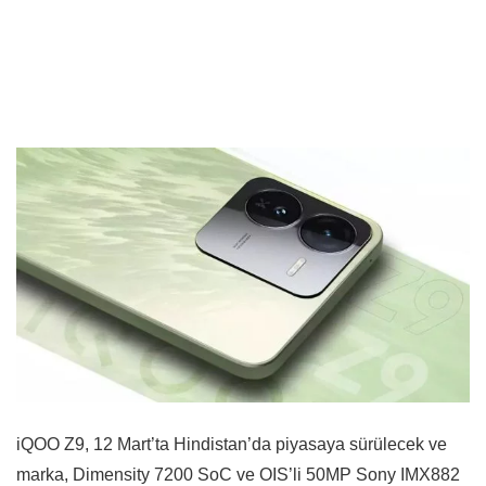
iQOO Z9, 12 Mart’ta Hindistan’da piyasaya sürülecek ve
marka, Dimensity 7200 SoC ve OIS’li 50MP Sony IMX882