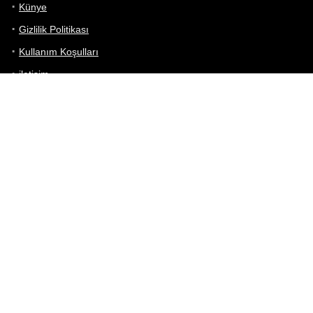
Künye
Gizlilik Politikası
Kullanım Koşulları
iletişim
Telefon Karşılaştırma
Bizi takip edin!
Yoğun çabalarımıza rağmen Telefon Teknik Özellikleri sayfamızdaki
bilgilerin %100 doğru olduğunu garanti edemeyiz.
Belirli bir teknik özellik sizin için hayati önem taşıyorsa, her zaman
telefon satıcısına danışmanızı öneririz; bunun için en iyi yol doğrudan
web sitesini ziyaret etmektir.