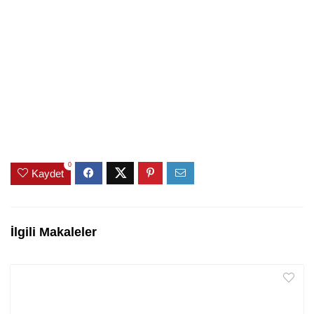
0
Kaydet
İlgili Makaleler