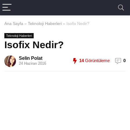
Ana Sayfa
»
Teknoloji Haberleri
»
Isofix Nedir?
Teknoloji Haberleri
Isofix Nedir?
Selin Polat
14
Görüntüleme
0
24 Haziran 2016