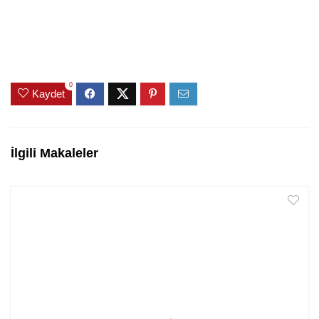
0
Kaydet
İlgili Makaleler