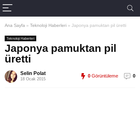
Ana Sayfa
»
Teknoloji Haberleri
»
Japonya pamuktan pil üretti
Teknoloji Haberleri
Japonya pamuktan pil
üretti
Selin Polat
0
Görüntüleme
0
18 Ocak 2015