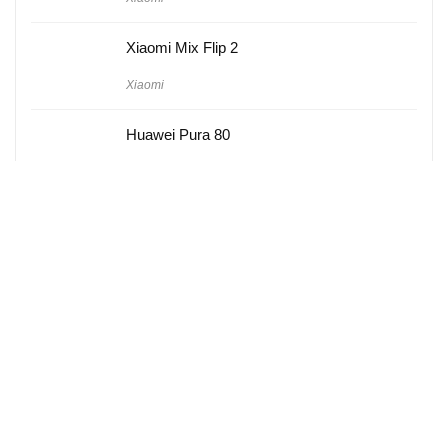
Xiaomi Mix Flip 2
Xiaomi
Huawei Pura 80
Huawei
Hakkımızda
Künye
Gizlilik Politikası
Kullanım Koşulları
iletişim
Telefon Karşılaştırma