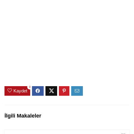
0
Kaydet
İlgili Makaleler