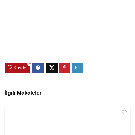
0
Kaydet
İlgili Makaleler