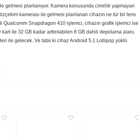
ile gelmesi planlanıyor. Kamera konusunda cimrilik yapmayan
çekim kamerası ile gelmesi planlanan cihazın ne tür bir lens
kli Qualcomm Snapdragon 410 işlemci, cihazın grafik işlemci ise
art ile 32 GB kadar arttırılabilen 8 GB dahili depolama alanı,
kleri ile gelecek. Ve tabii ki cihaz Android 5.1 Lollipop yüklü