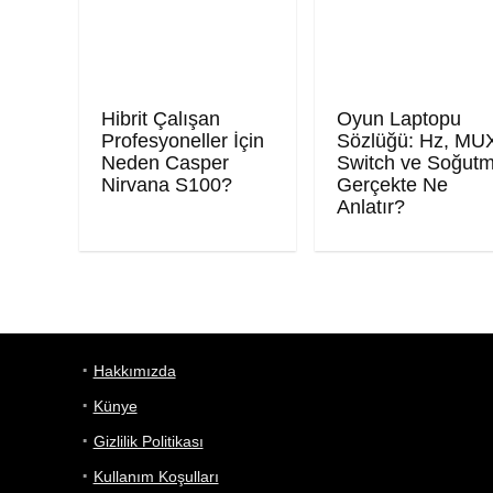
Hibrit Çalışan
Oyun Laptopu
Profesyoneller İçin
Sözlüğü: Hz, MU
Neden Casper
Switch ve Soğut
Nirvana S100?
Gerçekte Ne
Anlatır?
Hakkımızda
Künye
Gizlilik Politikası
Kullanım Koşulları