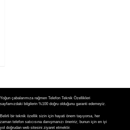
Yoğun çabalarımıza rağmen Telefon Teknik Özellikleri
sayfamızdaki bilgilerin %100 doğru olduğunu garanti edemeyiz.
Belirli bir teknik özellik sizin için hayati önem taşıyorsa, her
zaman telefon satıcısına danışmanızı öneririz; bunun için en iyi
yol doğrudan web sitesini ziyaret etmektir.