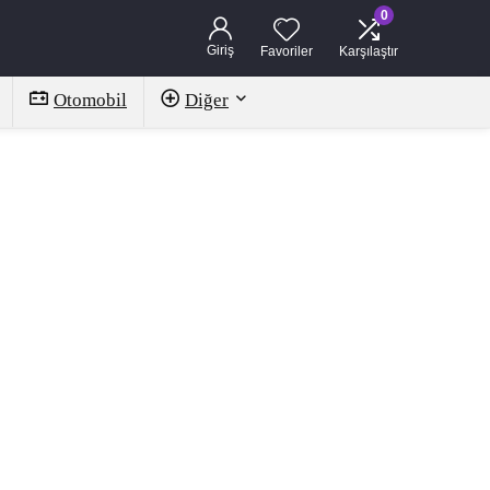
0
Giriş
Favoriler
Karşılaştır
Otomobil
Diğer