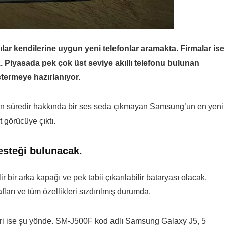
ılar kendilerine uygun yeni telefonlar aramakta. Firmalar ise
Piyasada pek çok üst seviye akıllı telefonu bulunan
ermeye hazırlanıyor.
 uzun süredir hakkında bir ses seda çıkmayan Samsung’un en yeni
t görücüye çıktı.
desteği bulunacak.
r bir arka kapağı ve pek tabii çıkarılabilir bataryası olacak.
arı ve tüm özellikleri sızdırılmış durumda.
leri ise şu yönde. SM-J500F kod adlı Samsung Galaxy J5, 5