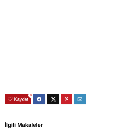
0
Kaydet
İlgili Makaleler