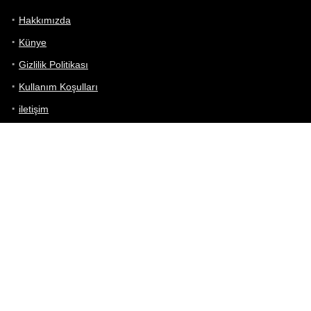
Hakkımızda
Künye
Gizlilik Politikası
Kullanım Koşulları
iletişim
Telefon Karşılaştırma
Bizi takip edin!
Yoğun çabalarımıza rağmen Telefon Teknik Özellikleri sayfamızdaki
bilgilerin %100 doğru olduğunu garanti edemeyiz.