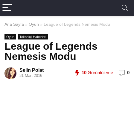
Ana Sayfa
»
Oyun
»
League of Legends Nemesis Modu
Oyun
Teknoloji Haberleri
League of Legends
Nemesis Modu
Selin Polat
10
Görüntüleme
0
31 Mart 2016