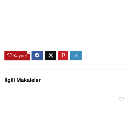
0
Kaydet
İlgili Makaleler