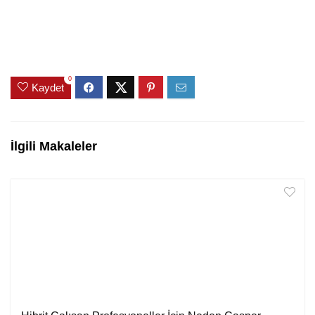
0
Kaydet
İlgili Makaleler