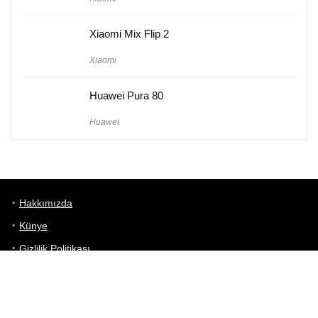
Xiaomi Mix Flip 2
Xiaomi
Huawei Pura 80
Huawei
Hakkımızda
Künye
Gizlilik Politikası
Kullanım Koşulları
iletişim
Telefon Karşılaştırma