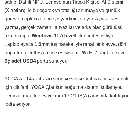
sahip. Dahili NPU, Lenovo’nun Tianxi Kişisel AI Sistemi
(Xiaotian) ile birleşerek yaratıcılığı artırmaya ve günlük
görevleri optimize etmeye yardımcı oluyor. Ayrıca, ses
yazma, gerçek zamanlı altyazılar ve arka plan gürültüsü
azaltma gibi
Windows 11 AI
özelliklerini destekliyor.
Laptop ayrıca
1.5mm
tuş hareketiyle rahat bir klavye, dört
hoparlörlü Dolby Atmos ses sistemi,
Wi-Fi 7
bağlantısı ve
üç adet USB4
portu sunuyor.
YOGA Air 14s, cihazın serin ve sessiz kalmasını sağlamak
için çift fanlı YOGA Qiankun soğutma sistemi kullanıyor.
Lenovo, gürültü seviyesinin 17-21dB(A) arasında kaldığını
iddia ediyor.