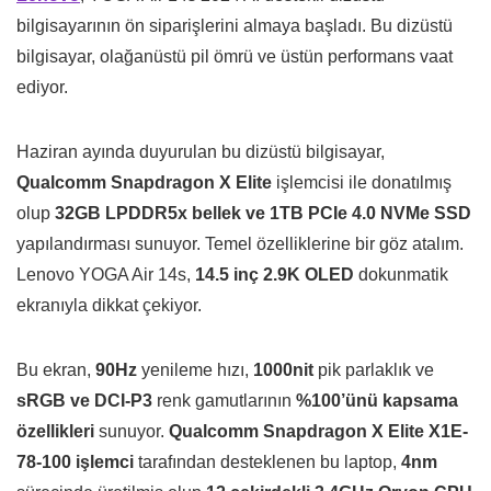
bilgisayarının ön siparişlerini almaya başladı. Bu dizüstü
bilgisayar, olağanüstü pil ömrü ve üstün performans vaat
ediyor.
Haziran ayında duyurulan bu dizüstü bilgisayar,
Qualcomm Snapdragon X Elite
işlemcisi ile donatılmış
olup
32GB LPDDR5x bellek ve 1TB PCIe 4.0 NVMe SSD
yapılandırması sunuyor. Temel özelliklerine bir göz atalım.
Lenovo YOGA Air 14s,
14.5 inç 2.9K OLED
dokunmatik
ekranıyla dikkat çekiyor.
Bu ekran,
90Hz
yenileme hızı,
1000nit
pik parlaklık ve
sRGB ve DCI-P3
renk gamutlarının
%100’ünü kapsama
özellikleri
sunuyor.
Qualcomm Snapdragon X Elite X1E-
78-100 işlemci
tarafından desteklenen bu laptop,
4nm