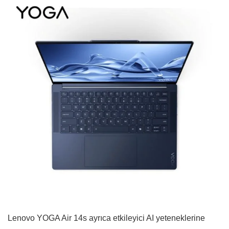
Lenovo YOGA Air 14s ayrıca etkileyici AI yeteneklerine