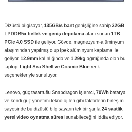
Dizüstü bilgisayar,
135GB/s bant
genişliğine sahip
32GB
LPDDR5x bellek ve geniş depolama
alanı sunan
1TB
PCIe 4.0 SSD
ile geliyor. Gövde, magnezyum-alüminyum
alaşımından yapılmış olup ipek alüminyum kaplama ile
geliyor.
12.9mm
kalınlığında ve
1.29kg
ağırlığında olan bu
laptop,
Light Sea Shell ve Cosmic Blue
renk
seçenekleriyle sunuluyor.
Lenovo, güç tasarruflu Snapdragon işlemci,
70Wh
batarya
ve kendi güç yönetimi teknolojileri gibi faktörlerin birleşimi
sayesinde bu dizüstü bilgisayarın tek bir şarjla
24 saatlik
yerel video oynatma süresi
sunabileceğini iddia ediyor.