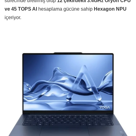
sürecinde üretilmiş olup
12 çekirdekli 3.4GHz Oryon CPU
ve 45 TOPS AI
hesaplama gücüne sahip
Hexagon NPU
içeriyor.