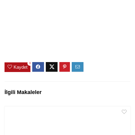
0
Kaydet
İlgili Makaleler