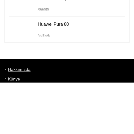
Xiaomi
Huawei Pura 80
Huawei
Hakkımızda
Künye
Gizlilik Politikası
Kullanım Koşulları
iletişim
Telefon Karşılaştırma