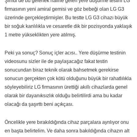
Şimdi de bu gelenek haline gelen yere düşürme testini LG
firmasının yeni amiral gemisi ve göz bebeği olan LG G3
üzerinde gerçekleştirmişler. Bu testte LG G3 cihazı büyük
bir soğuk kanlılıkla ve cesaretle dik bir pozisyonda yaklaşık
1 metre yükseklikten yere atılmış.
Peki ya sonuç? Sonuç içler acısı.. Yere düşürme testinin
videosunu sizler ile de paylaşacağız fakat testin
sonucundan biraz teknik olarak bahsetmek gerekirse
sonucun gerçekten çok kötü olduğunu büyük bir rahatlılıkla
söyleyebiliriz LG firmasının ürettiği akıllı cihazlarda genel
olarak bir dayanıksızlık olduğu belirtilirdi ama bu kadar
olacağı da şaşırttı beni açıkçası.
Öncelikle yere bırakıldığında cihaz parçalara ayrılıyor onu
en başta belirtelim. Ve daha sonra bakıldığında cihazın alt