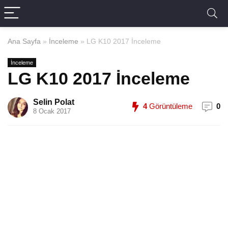
Ana Sayfa
»
İnceleme
»
LG K10 2017 İnceleme
İnceleme
LG K10 2017 İnceleme
Selin Polat
4
Görüntüleme
0
8 Ocak 2017