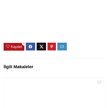
0
Kaydet
İlgili Makaleler