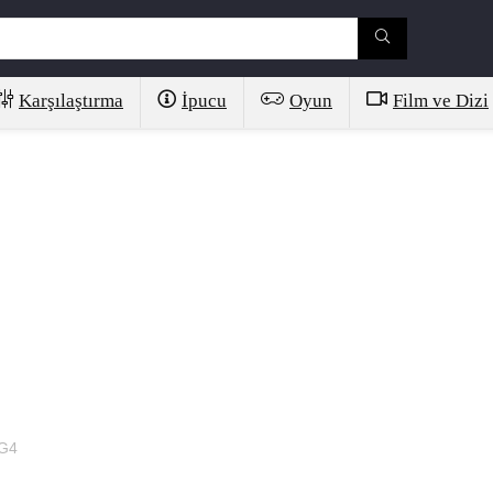
Karşılaştırma
İpucu
Oyun
Film ve Dizi
 G4