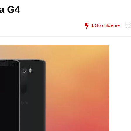
la G4
1
Görüntüleme