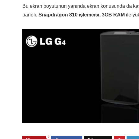
Bu ekran boyutunun yanında ekran konusunda da kavi
paneli,
Snapdragon 810 işlemcisi, 3GB RAM
ile yü
0