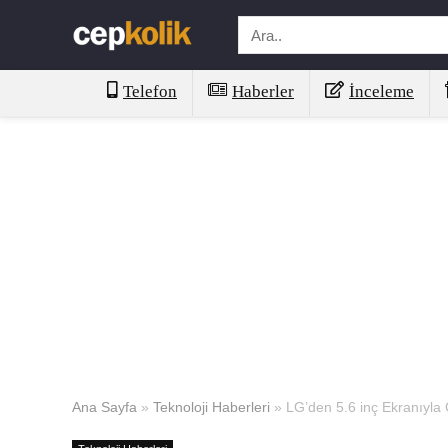
Telefon
Haberler
İnceleme
Ana Sayfa
»
Teknoloji Haberleri
»
LG’den 5.6 inç Ekranıyla