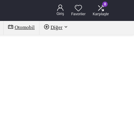
0
Giriş
Favoriler
Karşılaştır
Otomobil
Diğer