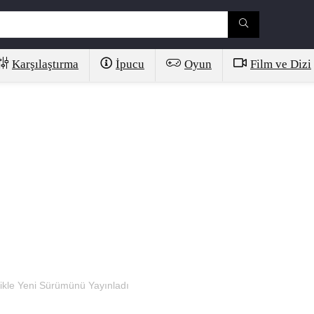
Karşılaştırma
İpucu
Oyun
Film ve Dizi
ikle Yeni Sürümünü Yayınladı