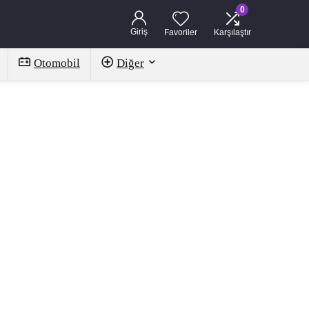
0
Giriş
Favoriler
Karşılaştır
Otomobil
Diğer