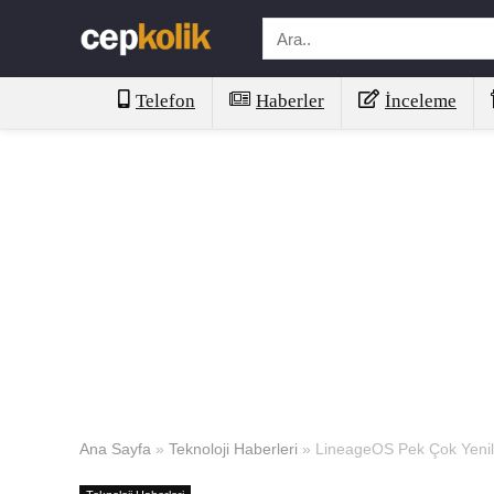
Telefon
Haberler
İnceleme
Ana Sayfa
»
Teknoloji Haberleri
»
LineageOS Pek Çok Yenil