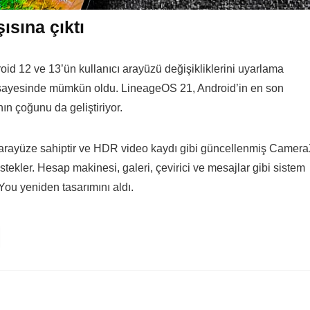
ısına çıktı
id 12 ve 13’ün kullanıcı arayüzü değişikliklerini uyarlama
i sayesinde mümkün oldu. LineageOS 21, Android’in en son
n çoğunu da geliştiriyor.
arayüze sahiptir ve HDR video kaydı gibi güncellenmiş Camer
estekler. Hesap makinesi, galeri, çevirici ve mesajlar gibi sistem
You yeniden tasarımını aldı.