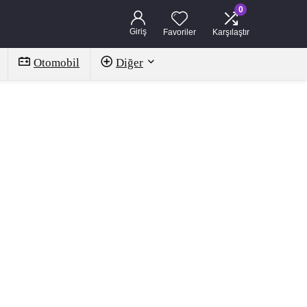
0
Giriş
Favoriler
Karşılaştır
Otomobil
Diğer