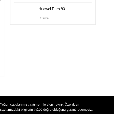
Huawei Pura 80
Huawei
Yoğun çabalarımıza rağmen Telefon Teknik Özellikleri
sayfamızdaki bilgilerin %100 doğru olduğunu garanti edemeyiz.