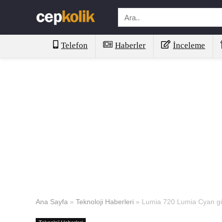
Telefon
Haberler
İnceleme
Ana Sayfa
»
Teknoloji Haberleri
»
Lumia 720 Lumia Cyan gü