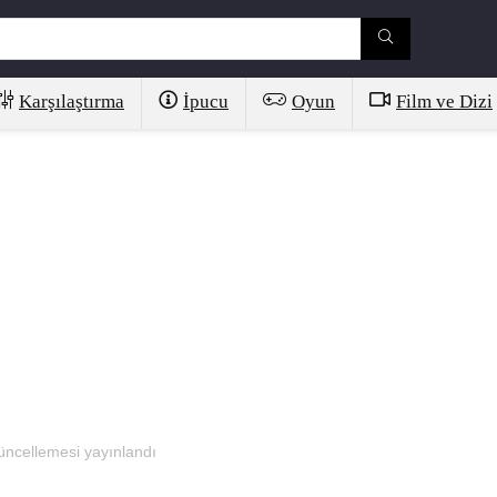
Karşılaştırma
İpucu
Oyun
Film ve Dizi
ncellemesi yayınlandı