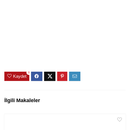
0
Kaydet
İlgili Makaleler