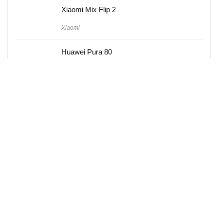
Xiaomi Mix Flip 2
Xiaomi
Huawei Pura 80
Huawei
Hakkımızda
Künye
Gizlilik Politikası
Kullanım Koşulları
iletişim
Telefon Karşılaştırma