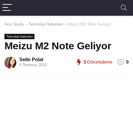
Ana Sayfa
»
Teknoloji Haberleri
»
Meizu M2 Note Geliyor
Teknoloji Haberleri
Meizu M2 Note Geliyor
Selin Polat
3
Görüntüleme
0
4 Temmuz 2015