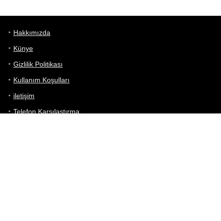
Hakkımızda
Künye
Gizlilik Politikası
Kullanım Koşulları
iletişim
Telefon Karşılaştırma
Bizi takip edin!
Yoğun çabalarımıza rağmen Telefon Teknik Özellikleri sayfamızdaki
bilgilerin %100 doğru olduğunu garanti edemeyiz.