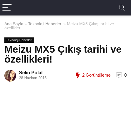
Ana Sayfa
»
Teknoloji Haberleri
»
Meizu MX5 Çıkış tarihi ve
özellikleri!
Teknoloji Haberleri
Meizu MX5 Çıkış tarihi ve
özellikleri!
Selin Polat
2
Görüntüleme
0
28 Haziran 2015