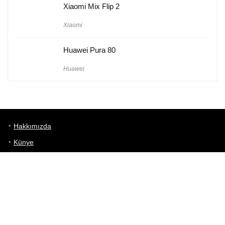
Xiaomi Mix Flip 2
Xiaomi
Huawei Pura 80
Huawei
Hakkımızda
Künye
Gizlilik Politikası
Kullanım Koşulları
iletişim
Telefon Karşılaştırma